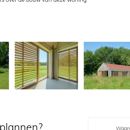
wplannen?
Waaro