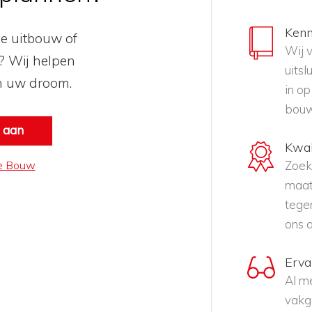
Kenn
ne uitbouw of
Wij 
 Wij helpen
uits
n uw droom.
in o
bouw
e aan
Kwal
le Bouw
Zoek
maat
tegen
ons 
Erva
Al me
vakg