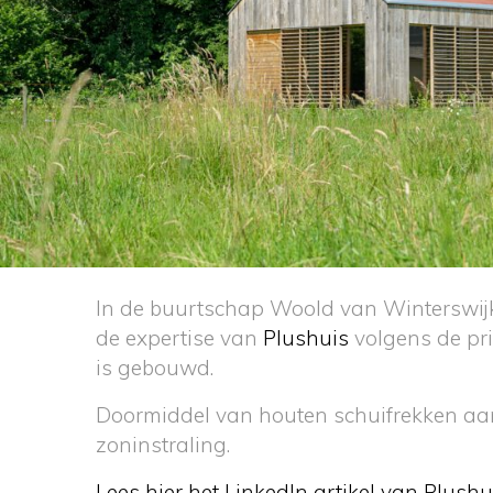
In de buurtschap Woold van Winterswij
de expertise van
Plushuis
volgens de pri
is gebouwd.
Doormiddel van houten schuifrekken aa
zoninstraling.
Lees hier het LinkedIn artikel van Plus